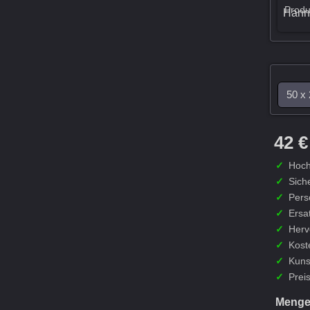
Produ
42 €
✓
Hoch
✓
Sich
✓
Pers
✓
Ersa
✓
Herv
✓
Kost
✓
Kuns
✓
Preis
Meng