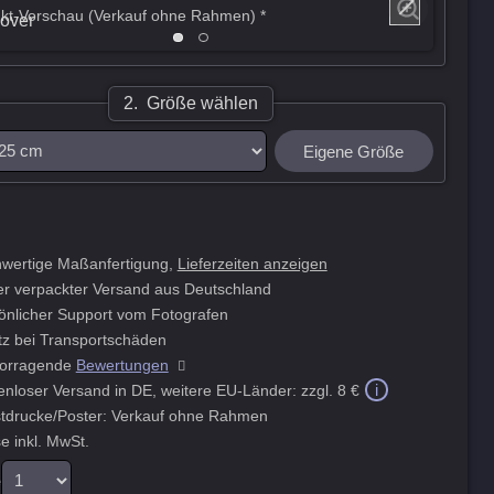
kt-Vorschau (Verkauf ohne Rahmen) *
2. Größe wählen
Eigene Größe
wertige Maßanfertigung,
Lieferzeiten anzeigen
er verpackter Versand aus Deutschland
önlicher Support vom Fotografen
tz bei Transportschäden
orragende
Bewertungen
i
enloser Versand in DE, weitere EU-Länder:
zzgl. 8 €
tdrucke/Poster: Verkauf ohne Rahmen
e inkl. MwSt.
e