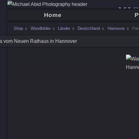
MI
Home
P
Shop
Wandbilder
Länder
Deutschland
Hannover
Pan