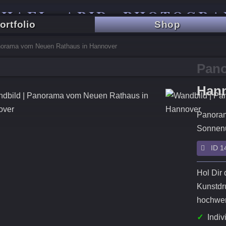
CHAEL ABID PHOTOGRA
ortfolio
Shop
TRAVEL - CITY - LANDSCAPE
orama vom Neuen Rathaus in Hannover
Pano
Han
Panora
Sonnenu
ID 14
Hol Dir 
Kunstdru
hochwert
✓
Indiv