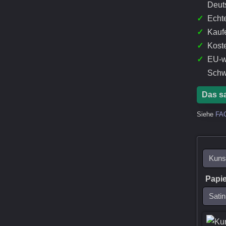
Deut
✓
Echte
✓
Kaufe
✓
Kost
✓
EU-w
Schw
Das s
Siehe
FA
Papie