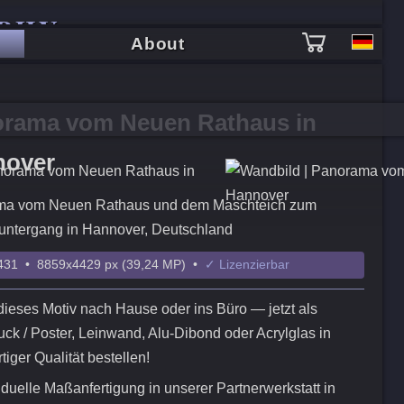
PHY
About
rama vom Neuen Rathaus in
nover
ma vom Neuen Rathaus und dem Maschteich zum
ntergang in Hannover, Deutschland
31 • 8859x4429 px (39,24 MP) •
✓ Lizenzierbar
dieses Motiv nach Hause oder ins Büro — jetzt als
ck / Poster, Leinwand, Alu-Dibond oder Acrylglas in
iger Qualität bestellen!
iduelle Maßanfertigung in unserer Partnerwerkstatt in