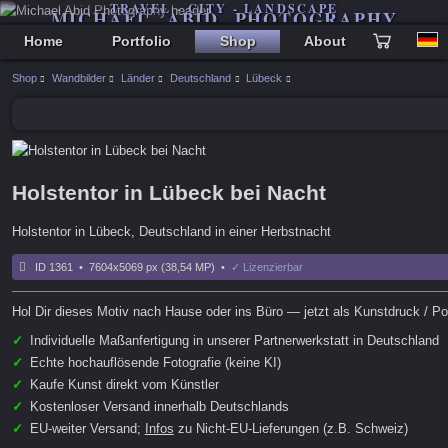
TRAVEL - CITY - LANDSCAPE
MICHAEL ABID PHOTOGRAPHY
Home
Portfolio
Shop
About
Shop
Wandbilder
Länder
Deutschland
Lübeck
Holstentor in Lübeck bei Nacht
Holstentor in Lübeck, Deutschland in einer Herbstnacht
ID 1361 • 7604x5069 px (38,54 MP) •
✓ Lizenzierbar
Hol Dir dieses Motiv nach Hause oder ins Büro — jetzt als Kunstdruck / Pos
✓
Individuelle Maßanfertigung in unserer Partnerwerkstatt in Deutschland
✓
Echte hochauflösende Fotografie (keine KI)
✓
Kaufe Kunst direkt vom Künstler
✓
Kostenloser Versand innerhalb Deutschlands
✓
EU-weiter Versand;
Infos
zu Nicht-EU-Lieferungen (z.B. Schweiz)