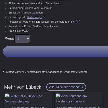
✓
Sicher verpackter Versand aus Deutschland
✓
Persönlicher Support vom Fotografen
✓
Ersatz bei Transportschäden
✓
Hervorragende
Bewertungen
i
✓
Kostenloser Versand in DE, weitere EU-Länder:
zzgl. 8 €
✓
Kunstdrucke/Poster: Verkauf ohne Rahmen
✓
Preise inkl. MwSt.
Menge
* Produkt-Vorschau basiert nicht auf eingegebener Größe und Zuschnitt
Mehr von Lübeck
Alle 13 Bilder ansehen
Holstentor in Lübeck bei
Sonnenaufgang am Holstentor in