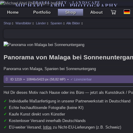
TRAVEL - CITY - LANDSCAPE
MICHAEL ABID PHOTOGRAPHY
Home
Portfolio
Shop
About
Shop
Wandbilder
Länder
Spanien
Alle Bilder
Panorama von Malaga bei Sonnenunterga
Panorama von Malaga, Spanien bei Sonnenuntergang
ID 1219 • 10846x5423 px (58,82 MP) •
✓ Lizenzierbar
Hol Dir dieses Motiv nach Hause oder ins Büro — jetzt als Kunstdruck / Pos
✓
Individuelle Maßanfertigung in unserer Partnerwerkstatt in Deutschland
✓
Echte hochauflösende Fotografie (keine KI)
✓
Kaufe Kunst direkt vom Künstler
✓
Kostenloser Versand innerhalb Deutschlands
✓
EU-weiter Versand;
Infos
zu Nicht-EU-Lieferungen (z.B. Schweiz)