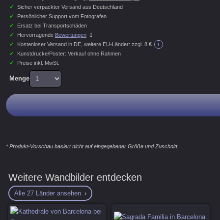
✓
Sicher verpackter Versand aus Deutschland
✓
Persönlicher Support vom Fotografen
✓
Ersatz bei Transportschäden
✓
Hervorragende
Bewertungen
i
✓
Kostenloser Versand in DE, weitere EU-Länder:
zzgl. 8 €
✓
Kunstdrucke/Poster: Verkauf ohne Rahmen
✓
Preise inkl. MwSt.
Menge
* Produkt-Vorschau basiert nicht auf eingegebener Größe und Zuschnitt
Weitere Wandbilder entdecken
Alle 27 Länder ansehen