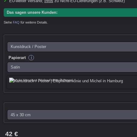
✓
EU-weiter Versand;
Infos
zu Nicht-EU-Lieferungen (z.B. Schweiz)
Das sagen unsere Kunden:
Siehe
FAQ
für weitere Details.
i
Papierart
Produkt-Vorschau (Verkauf ohne Rahmen) *
42 €