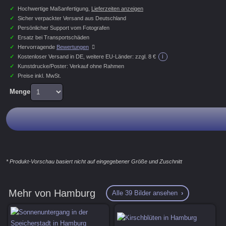
✓
Hochwertige Maßanfertigung,
Lieferzeiten anzeigen
✓
Sicher verpackter Versand aus Deutschland
✓
Persönlicher Support vom Fotografen
✓
Ersatz bei Transportschäden
✓
Hervorragende
Bewertungen
i
✓
Kostenloser Versand in DE, weitere EU-Länder:
zzgl. 8 €
✓
Kunstdrucke/Poster: Verkauf ohne Rahmen
✓
Preise inkl. MwSt.
Menge
* Produkt-Vorschau basiert nicht auf eingegebener Größe und Zuschnitt
Mehr von Hamburg
Alle 39 Bilder ansehen