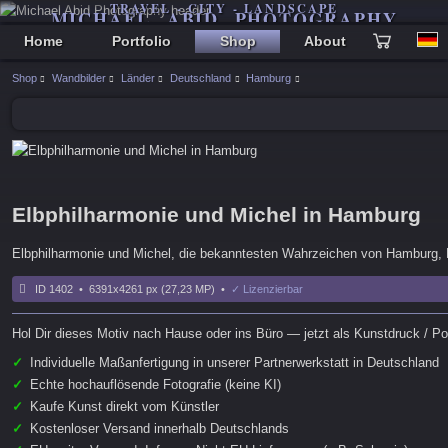
TRAVEL - CITY - LANDSCAPE
MICHAEL ABID PHOTOGRAPHY
Home
Portfolio
Shop
About
Shop
Wandbilder
Länder
Deutschland
Hamburg
Elbphilharmonie und Michel in Hamburg
Elbphilharmonie und Michel, die bekanntesten Wahrzeichen von Hamburg,
ID 1402 • 6391x4261 px (27,23 MP) •
✓ Lizenzierbar
Hol Dir dieses Motiv nach Hause oder ins Büro — jetzt als Kunstdruck / Pos
✓
Individuelle Maßanfertigung in unserer Partnerwerkstatt in Deutschland
✓
Echte hochauflösende Fotografie (keine KI)
✓
Kaufe Kunst direkt vom Künstler
✓
Kostenloser Versand innerhalb Deutschlands