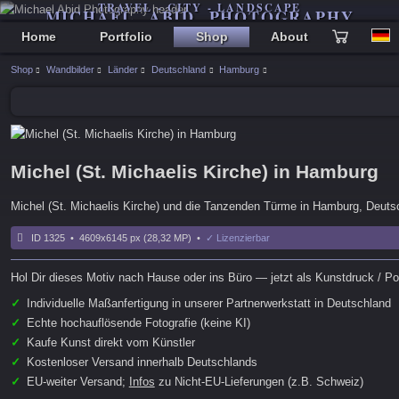
TRAVEL - CITY - LANDSCAPE
MICHAEL ABID PHOTOGRAPHY
Home
Portfolio
Shop
About
Shop
Wandbilder
Länder
Deutschland
Hamburg
Michel (St. Michaelis Kirche) in Hamburg
Michel (St. Michaelis Kirche) und die Tanzenden Türme in Hamburg, Deut
ID 1325 • 4609x6145 px (28,32 MP) •
✓ Lizenzierbar
Hol Dir dieses Motiv nach Hause oder ins Büro — jetzt als Kunstdruck / Pos
✓
Individuelle Maßanfertigung in unserer Partnerwerkstatt in Deutschland
✓
Echte hochauflösende Fotografie (keine KI)
✓
Kaufe Kunst direkt vom Künstler
✓
Kostenloser Versand innerhalb Deutschlands
✓
EU-weiter Versand;
Infos
zu Nicht-EU-Lieferungen (z.B. Schweiz)