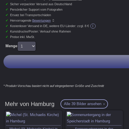
✓
Sicher verpackter Versand aus Deutschland
✓
Persönlicher Support vom Fotografen
✓
Ersatz bei Transportschäden
✓
Hervorragende
Bewertungen
i
✓
Kostenloser Versand in DE, weitere EU-Länder:
zzgl. 8 €
✓
Kunstdrucke/Poster: Verkauf ohne Rahmen
✓
Preise inkl. MwSt.
Menge
* Produkt-Vorschau basiert nicht auf eingegebener Größe und Zuschnitt
Mehr von Hamburg
Alle 39 Bilder ansehen
Michel (St. Michaelis Kirche) in
Sonnenuntergang in der