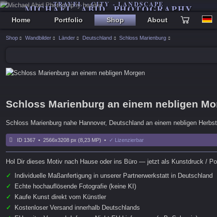
TRAVEL - CITY - LANDSCAPE
MICHAEL ABID PHOTOGRAPHY
Home
Portfolio
Shop
About
Shop
Wandbilder
Länder
Deutschland
Schloss Marienburg
Schloss Marienburg an einem nebligen Mo
Schloss Marienburg nahe Hannover, Deutschland an einem nebligen Herbs
ID 1367 • 2566x3208 px (8,23 MP) •
✓ Lizenzierbar
Hol Dir dieses Motiv nach Hause oder ins Büro — jetzt als Kunstdruck / Pos
✓
Individuelle Maßanfertigung in unserer Partnerwerkstatt in Deutschland
✓
Echte hochauflösende Fotografie (keine KI)
✓
Kaufe Kunst direkt vom Künstler
✓
Kostenloser Versand innerhalb Deutschlands