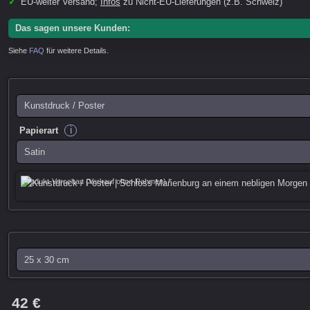
✓
EU-weiter Versand;
Infos
zu Nicht-EU-Lieferungen (z.B. Schweiz)
Das sagen unsere Kunden:
Siehe
FAQ
für weitere Details.
i
Papierart
Produkt-Vorschau (Verkauf ohne Rahmen) *
42 €