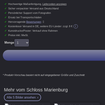
✓
Hochwertige Maßanfertigung,
Lieferzeiten anzeigen
✓
Sicher verpackter Versand aus Deutschland
✓
Persönlicher Support vom Fotografen
✓
Ersatz bei Transportschäden
✓
Hervorragende
Bewertungen
i
✓
Kostenloser Versand in DE, weitere EU-Länder:
zzgl. 8 €
✓
Kunstdrucke/Poster: Verkauf ohne Rahmen
✓
Preise inkl. MwSt.
Menge
* Produkt-Vorschau basiert nicht auf eingegebener Größe und Zuschnitt
Mehr vom Schloss Marienburg
Alle 5 Bilder ansehen