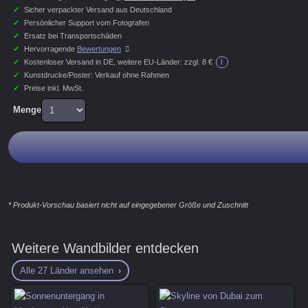
✓
Sicher verpackter Versand aus Deutschland
✓
Persönlicher Support vom Fotografen
✓
Ersatz bei Transportschäden
✓
Hervorragende
Bewertungen
i
✓
Kostenloser Versand in DE, weitere EU-Länder:
zzgl. 8 €
✓
Kunstdrucke/Poster: Verkauf ohne Rahmen
✓
Preise inkl. MwSt.
Menge
* Produkt-Vorschau basiert nicht auf eingegebener Größe und Zuschnitt
Weitere Wandbilder entdecken
Alle 27 Länder ansehen