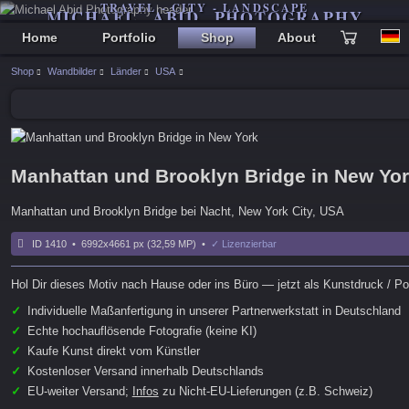
TRAVEL - CITY - LANDSCAPE
MICHAEL ABID PHOTOGRAPHY
Home
Portfolio
Shop
About
Shop
Wandbilder
Länder
USA
Manhattan und Brooklyn Bridge in New Yo
Manhattan und Brooklyn Bridge bei Nacht, New York City, USA
ID 1410 • 6992x4661 px (32,59 MP) •
✓ Lizenzierbar
Hol Dir dieses Motiv nach Hause oder ins Büro — jetzt als Kunstdruck / Pos
✓
Individuelle Maßanfertigung in unserer Partnerwerkstatt in Deutschland
✓
Echte hochauflösende Fotografie (keine KI)
✓
Kaufe Kunst direkt vom Künstler
✓
Kostenloser Versand innerhalb Deutschlands
✓
EU-weiter Versand;
Infos
zu Nicht-EU-Lieferungen (z.B. Schweiz)